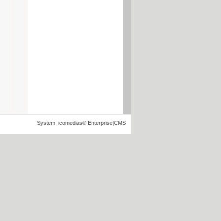
System: icomedias® Enterprise|CMS