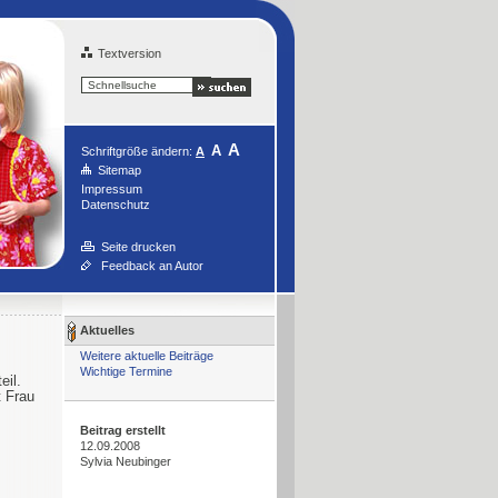
Textversion
A
A
Schriftgröße ändern:
A
Sitemap
Impressum
Datenschutz
Seite drucken
Feedback an Autor
Aktuelles
Weitere aktuelle Beiträge
Wichtige Termine
eil.
t Frau
Beitrag erstellt
12.09.2008
Sylvia Neubinger