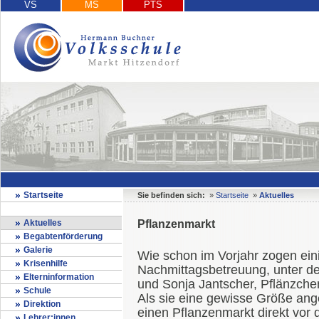
VS
MS
PTS
Startseite
Sie befinden sich:
»
Startseite
»
Aktuelles
Aktuelles
Pflanzenmarkt
Begabtenförderung
Galerie
Wie schon im Vorjahr zogen ein
Krisenhilfe
Nachmittagsbetreuung, unter d
Elterninformation
und Sonja Jantscher, Pflänzche
Schule
Als sie eine gewisse Größe ang
Direktion
einen Pflanzenmarkt direkt vor d
Lehrer:innen