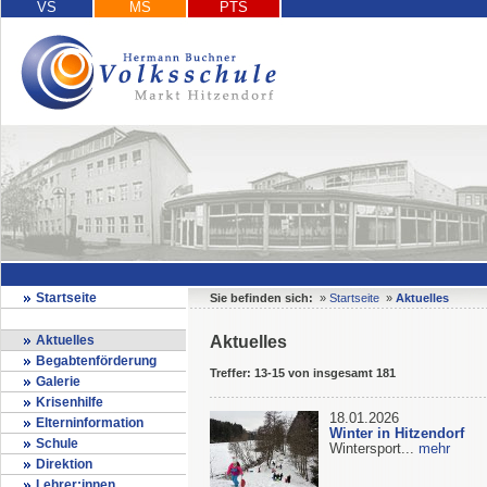
VS
MS
PTS
Startseite
Sie befinden sich:
»
Startseite
»
Aktuelles
Aktuelles
Aktuelles
Begabtenförderung
Treffer: 13-15 von insgesamt 181
Galerie
Krisenhilfe
18.01.2026
Elterninformation
Winter in Hitzendorf
Schule
Wintersport...
mehr
Direktion
Lehrer:innen