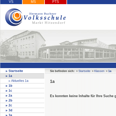
VS
MS
PTS
Startseite
Sie befinden sich:
»
Startseite
»
Klassen
»
1a
1a
Aktuelles 1a
1a
1b
1c
2a
Es konnten keine Inhalte für Ihre Suche
2b
2c
3d
3a